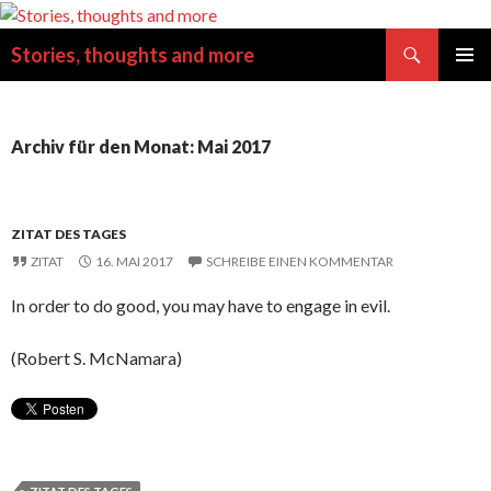
Suchen
Stories, thoughts and more
SPRINGE
PRIMÄR
ZUM
MENÜ
INHALT
Archiv für den Monat: Mai 2017
ZITAT DES TAGES
ZITAT
16. MAI 2017
SCHREIBE EINEN KOMMENTAR
In order to do good, you may have to engage in evil.
(Robert S. McNamara)