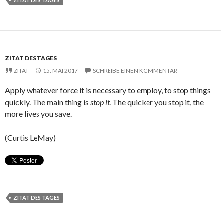
ZITAT DES TAGES
ZITAT DES TAGES
ZITAT
15. MAI 2017
SCHREIBE EINEN KOMMENTAR
Apply whatever force it is necessary to employ, to stop things
quickly. The main thing is
stop it
. The quicker you stop it, the
more lives you save.
(Curtis LeMay)
ZITAT DES TAGES