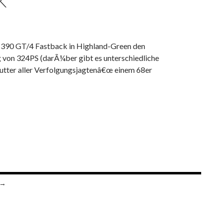
K
ng 390 GT/4 Fastback in Highland-Green den
ng von 324PS (darÃ¼ber gibt es unterschiedliche
tter aller Verfolgungsjagtenâ€œ einem 68er
GT/4 Fastback
 →