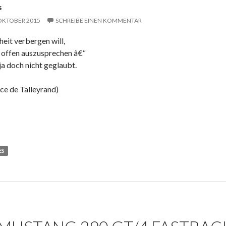
S
 OKTOBER 2015
SCHREIBE EINEN KOMMENTAR
eit verbergen will,
r offen auszusprechen â€“
ja doch nicht geglaubt.
ce de Talleyrand)
ES