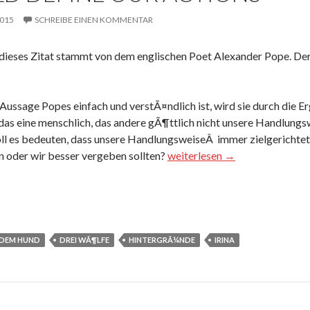
2015
SCHREIBE EINEN KOMMENTAR
 dieses Zitat stammt von dem englischen Poet Alexander Pope. De
ussage Popes einfach und verstÃ¤ndlich ist, wird sie durch die 
das eine menschlich, das andere gÃ¶ttlich nicht unsere Handlungsw
l es bedeuten, dass unsere HandlungsweiseÂ immer zielgerichtet 
To err is human; to forgive, di
n oder wir besser vergeben sollten?
weiterlesen
→
 DEM HUND
DREI WÃ¶LFE
HINTERGRÃ¼NDE
IRINA