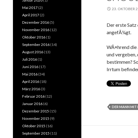
Januar 2020
(1)
Mai 2017
(2)
23. OKTOBER 
April 2017
(2)
Dezember 2016
(5)
Der erste Satz
November 2016
(12)
angefÃ¼gt.
Oktober 2016
(1)
September 2016
(14)
WÃ¤hrend die A
August 2016
(13)
und vergeben, 
Juli 2016
(1)
bestimmen? Sol
Juni 2016
(17)
Irrtum befinde
Mai 2016
(34)
April 2016
(18)
März 2016
(3)
Februar 2016
(12)
Januar 2016
(6)
DER MANN MIT
Dezember 2015
(15)
November 2015
(9)
Oktober 2015
(16)
September 2015
(11)