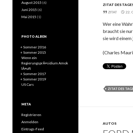
August 2015
(6)
ZITAT DES TAGE
Juni 2015
(6)
ZITAT
22.
Mai 2015
(1)
Wer eine Wahrh
braucht sie nu
PHOTO ALBEN
sie wird einem 
+
Sommer 2016
(Charles Mauri
+
Sommer 2015
Wenn ein
RegierungsprÃ¤sidium Amok
lÃ¤uft
+
Sommer 2017
+
Sommer 2019
US Cars
ZITAT DES TAG
META
Registrieren
Anmelden
AUTOS
Eintrags-Feed