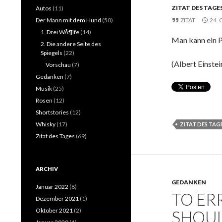
ZITAT DES TAGE
Autos
(11)
Der Mann mit dem Hund
(50)
ZITAT
24.
1. Drei WÃ¶lfe
(14)
Man kann ein P
2. Die andere Seite des
Spiegels
(22)
(Albert Einstei
Vorschau
(7)
Gedanken
(7)
Musik
(25)
Rosen
(12)
Shortstories
(12)
Whisky
(17)
ZITAT DES TAG
Zitat des Tages
(69)
ARCHIV
GEDANKEN
Januar 2022
(8)
TO ER
Dezember 2021
(1)
Oktober 2021
(2)
SHOUL