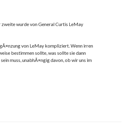
r zweite wurde von General Curtis LeMay
ErgÃ¤nzung von LeMay kompliziert. Wenn irren
eise bestimmen sollte, was sollte sie dann
sein muss, unabhÃ¤ngig davon, ob wir uns im
vine. Neither one should define our actions