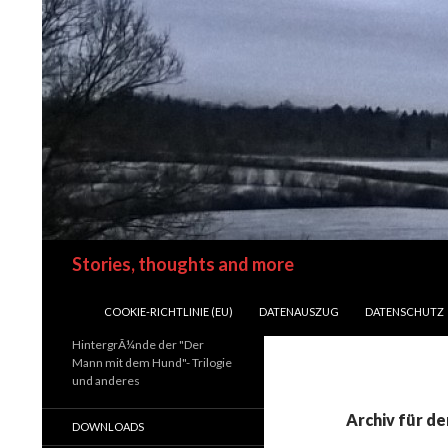
Suchen
Stories, thoughts and more
SPRINGE ZUM INHALT
COOKIE-RICHTLINIE (EU)
DATENAUSZUG
DATENSCHUTZ
HintergrÃ¼nde der "Der
Mann mit dem Hund"- Trilogie
und anderes
Archiv für d
DOWNLOADS