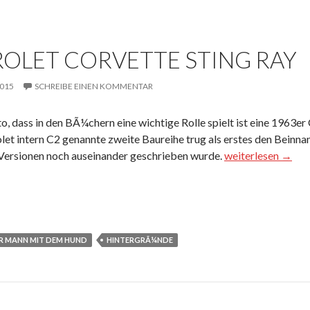
OLET CORVETTE STING RAY
2015
SCHREIBE EINEN KOMMENTAR
o, dass in den BÃ¼chern eine wichtige Rolle spielt ist eine 1963er
let intern C2 genannte zweite Baureihe trug als erstes den Beinna
Chevrolet Corvett
Versionen noch auseinander geschrieben wurde.
weiterlesen
→
R MANN MIT DEM HUND
HINTERGRÃ¼NDE