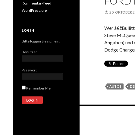
FORD 
Kommentar-Feed
WordPress.org
20. OKTOBER 
Wer â€žBullitt
LOG IN
Steve McQueen 
Bitte loggen Sie sich ein.
Angaben) und 
Dodge Charger 
Benutzer
Passwort
AUTOS
DE
Remember Me
Beitrags-
Navigation