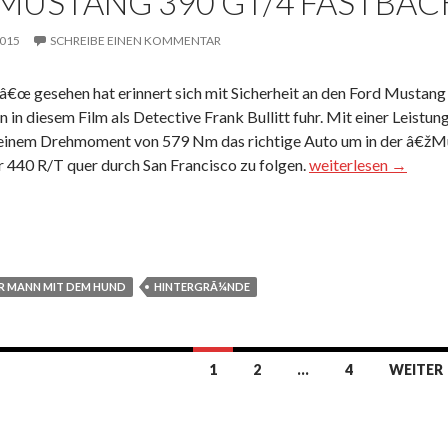
MUSTANG 390 GT/4 FASTBAC
2015
SCHREIBE EINEN KOMMENTAR
â€œ gesehen hat erinnert sich mit Sicherheit an den Ford Musta
in diesem Film als Detective Frank Bullitt fuhr. Mit einer Leistu
einem Drehmoment von 579 Nm das richtige Auto um in der â€žMu
Ford Mustang 390 
440 R/T quer durch San Francisco zu folgen.
weiterlesen
→
R MANN MIT DEM HUND
HINTERGRÃ¼NDE
1
2
…
4
WEITER