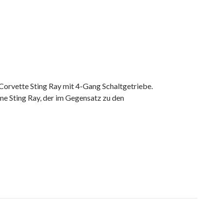
 Corvette Sting Ray mit 4-Gang Schaltgetriebe.
me Sting Ray, der im Gegensatz zu den
e Sting Ray