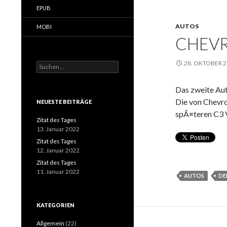
EPUB
AUTOS
MOBI
CHEVR
28. OKTOBER 
Suchen
nach:
Das zweite Aut
Die von Chevro
NEUESTE BEITRÄGE
spÃ¤teren C3 
Zitat des Tages
13. Januar 2022
Zitat des Tages
12. Januar 2022
Zitat des Tages
11. Januar 2022
AUTOS
DE
KATEGORIEN
Allgemein
(22)