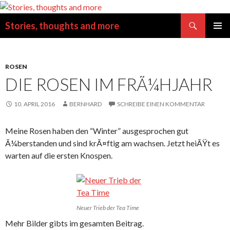
Suchen
Stories, thoughts and more
SPRINGE
PRIMÄR
ZUM
MENÜ
INHALT
ROSEN
DIE ROSEN IM FRÃ¼HJAHR
10. APRIL 2016
BERNHARD
SCHREIBE EINEN KOMMENTAR
Meine Rosen haben den “Winter” ausgesprochen gut
Ã¼berstanden und sind krÃ¤ftig am wachsen. Jetzt heiÃŸt es
warten auf die ersten Knospen.
Neuer Trieb der Tea Time
Mehr Bilder gibts im gesamten Beitrag.