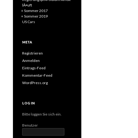
lÃ¤uft
+
Sommer 2017
+
Sommer 2019
US Cars
META
Registrieren
Anmelden
Eintrags-Feed
Kommentar-Feed
WordPress.org
LOG IN
Bitte loggen Sie sich ein.
Benutzer