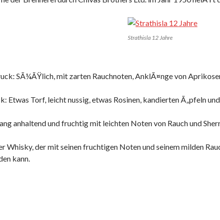
Strathisla 12 Jahre
ruck: SÃ¼ÃŸlich, mit zarten Rauchnoten, AnklÃ¤nge von Aprikose
: Etwas Torf, leicht nussig, etwas Rosinen, kandierten Ã„pfeln un
ang anhaltend und fruchtig mit leichten Noten von Rauch und Sherr
er Whisky, der mit seinen fruchtigen Noten und seinem milden 
den kann.