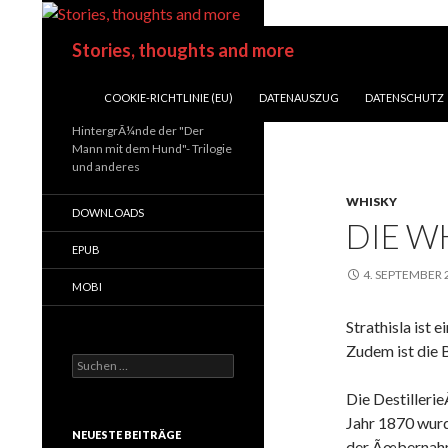
Suchen
Stories, thoughts and more
SPRINGE ZUM INHALT
COOKIE-RICHTLINIE (EU)
DATENAUSZUG
DATENSCHUTZ
HintergrÃ¼nde der "Der
Mann mit dem Hund"- Trilogie
und anderes
WHISKY
DOWNLOADS
DIE W
EPUB
4. SEPTEMBER 
MOBI
Strathisla ist
Zudem ist die 
Suchen
nach:
Die Destilleri
Jahr 1870 wurd
NEUESTE BEITRÄGE
der Ãœbernahme