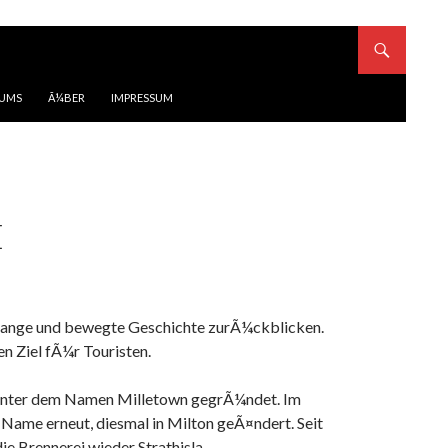
BUMS
Ã¼BER
IMPRESSUM
E
ne lange und bewegte Geschichte zurÃ¼ckblicken.
en Ziel fÃ¼r Touristen.
e unter dem Namen Milletown gegrÃ¼ndet. Im
 Name erneut, diesmal in Milton geÃ¤ndert. Seit
e Brennerei wieder Strathisla.