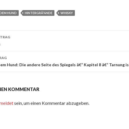
 DEM HUND
HINTERGRÃ¼NDE
WHISKY
-
ITRAG
ion
s
RAG
em Hund: Die andere Seite des Spiegels â€“ Kapitel 8 â€“ Tarnung i
INEN KOMMENTAR
meldet
sein, um einen Kommentar abzugeben.