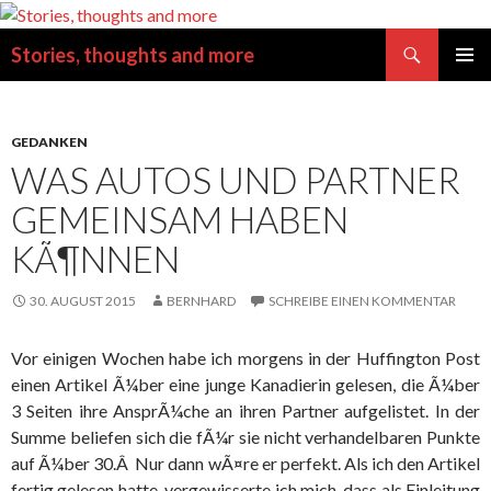
Suchen
Stories, thoughts and more
SPRINGE
PRIMÄR
ZUM
MENÜ
INHALT
GEDANKEN
WAS AUTOS UND PARTNER
GEMEINSAM HABEN
KÃ¶NNEN
30. AUGUST 2015
BERNHARD
SCHREIBE EINEN KOMMENTAR
Vor einigen Wochen habe ich morgens in der Huffington Post
einen Artikel Ã¼ber eine junge Kanadierin gelesen, die Ã¼ber
3 Seiten ihre AnsprÃ¼che an ihren Partner aufgelistet. In der
Summe beliefen sich die fÃ¼r sie nicht verhandelbaren Punkte
auf Ã¼ber 30.Â Nur dann wÃ¤re er perfekt. Als ich den Artikel
fertig gelesen hatte, vergewisserte ich mich, dass als Einleitung