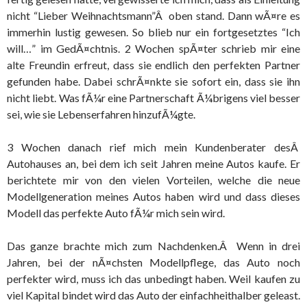
nicht “Lieber Weihnachtsmann”Â oben stand. Dann wÃ¤re es
immerhin lustig gewesen. So blieb nur ein fortgesetztes “Ich
will…” im GedÃ¤chtnis.
2 Wochen spÃ¤ter schrieb mir eine
alte Freundin erfreut, dass sie endlich den perfekten Partner
gefunden habe. Dabei schrÃ¤nkte sie sofort ein, dass sie ihn
nicht liebt. Was fÃ¼r eine Partnerschaft Ã¼brigens viel besser
sei, wie sie Lebenserfahren hinzufÃ¼gte.
3 Wochen danach rief mich mein Kundenberater desÂ
Autohauses an, bei dem ich seit Jahren meine Autos kaufe. Er
berichtete mir von den vielen Vorteilen, welche die neue
Modellgeneration meines Autos haben wird und dass dieses
Modell das perfekte Auto fÃ¼r mich sein wird.
Das ganze brachte mich zum Nachdenken.Â Wenn in drei
Jahren, bei der nÃ¤chsten Modellpflege, das Auto noch
perfekter wird, muss ich das unbedingt haben. Weil kaufen zu
viel Kapital bindet wird das Auto der einfachheithalber geleast.