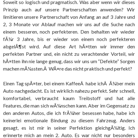
Soweit so logisch und pragmatisch. Was aber wenn wir dieses
Prinzip auch auf unsere Partnerschaften anwenden? Wir
limitieren unsere Partnerschaft von Anfang an auf 3 Jahre und
2, 3 Monate vor Ablauf machen wir uns auf die Suche nach
einem besseren, noch perfekteren. Den behalten wir wieder
fÃ¼r 3 Jahre, bis er wieder von einem noch perfekteren
abgelÃ¶st wird. Auf diese Art hÃ¤tten wir immer den
perfekten Partner und, ein nicht zu verachtender Vorteil, wir
hÃ¤tten ihn nie lange genug, dass wir uns um “Defekte” Sorgen
machen mÃ¼ssten.Â WÃ¤re das nicht praktisch und perfekt?
Einen Tag spÃ¤ter, bei einem KaffeeÂ habe ichÂ Ã¼ber mein
Auto nachgedacht. Es ist wirklich nahezu perfekt. Sehr schnell,
komfortabel, verbraucht kaum Treibstoff und hat alle
Features, die man sich wÃ¼nschen kann. Aber im Gegensatz zu
den anderen Autos, die ich frÃ¼her besessen habe, habe ich
keinerlei emotionale Bindung zu diesem Fahrzeug. Anders
gesagt, es ist mir in seiner Perfektion gleichgÃ¼ltig. Ich
erinnerte mich an mein 2. Auto. Es war nicht nur besonders