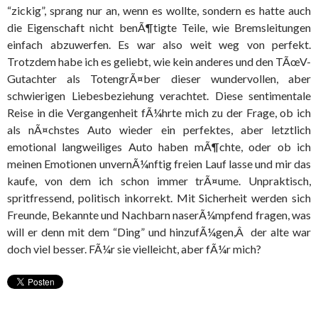
“zickig”, sprang nur an, wenn es wollte, sondern es hatte auch
die Eigenschaft nicht benÃ¶tigte Teile, wie Bremsleitungen
einfach abzuwerfen. Es war also weit weg von perfekt.
Trotzdem habe ich es geliebt, wie kein anderes und den TÃœV-
Gutachter als TotengrÃ¤ber dieser wundervollen, aber
schwierigen Liebesbeziehung verachtet. Diese sentimentale
Reise in die Vergangenheit fÃ¼hrte mich zu der Frage, ob ich
als nÃ¤chstes Auto wieder ein perfektes, aber letztlich
emotional langweiliges Auto haben mÃ¶chte, oder ob ich
meinen Emotionen unvernÃ¼nftig freien Lauf lasse und mir das
kaufe, von dem ich schon immer trÃ¤ume. Unpraktisch,
spritfressend, politisch inkorrekt. Mit Sicherheit werden sich
Freunde, Bekannte und Nachbarn naserÃ¼mpfend fragen, was
will er denn mit dem “Ding” und hinzufÃ¼gen,Â der alte war
doch viel besser. FÃ¼r sie vielleicht, aber fÃ¼r mich?