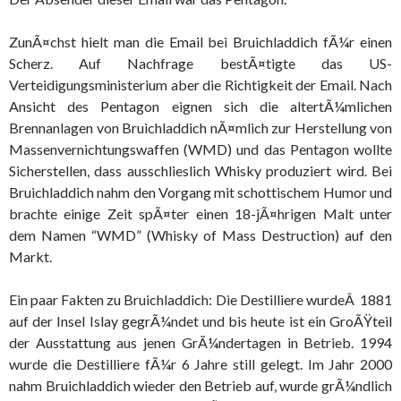
ZunÃ¤chst hielt man die Email bei Bruichladdich fÃ¼r einen
Scherz. Auf Nachfrage bestÃ¤tigte das US-
Verteidigungsministerium aber die Richtigkeit der Email. Nach
Ansicht des Pentagon eignen sich die altertÃ¼mlichen
Brennanlagen von Bruichladdich nÃ¤mlich zur Herstellung von
Massenvernichtungswaffen (WMD) und das Pentagon wollte
Sicherstellen, dass ausschlieslich Whisky produziert wird. Bei
Bruichladdich nahm den Vorgang mit schottischem Humor und
brachte einige Zeit spÃ¤ter einen 18-jÃ¤hrigen Malt unter
dem Namen “WMD” (Whisky of Mass Destruction) auf den
Markt.
Ein paar Fakten zu Bruichladdich: Die Destilliere wurdeÂ 1881
auf der Insel Islay gegrÃ¼ndet und bis heute ist ein GroÃŸteil
der Ausstattung aus jenen GrÃ¼ndertagen in Betrieb. 1994
wurde die Destilliere fÃ¼r 6 Jahre still gelegt. Im Jahr 2000
nahm Bruichladdich wieder den Betrieb auf, wurde grÃ¼ndlich