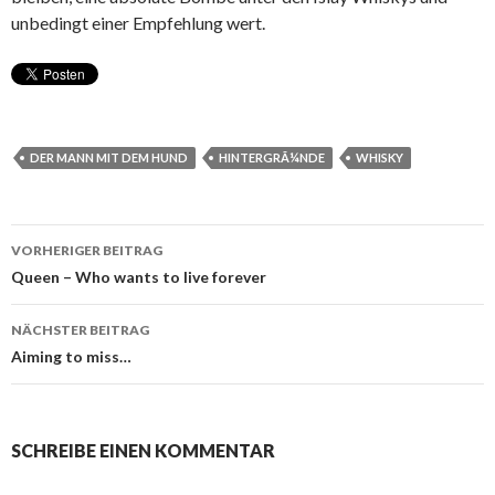
unbedingt einer Empfehlung wert.
DER MANN MIT DEM HUND
HINTERGRÃ¼NDE
WHISKY
Beitrags-
VORHERIGER BEITRAG
Navigation
Queen – Who wants to live forever
NÄCHSTER BEITRAG
Aiming to miss…
SCHREIBE EINEN KOMMENTAR