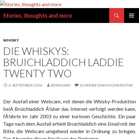
Suchen
Stories, thoughts and more
SPRINGE
PRIMÄR
ZUM
MENÜ
INHALT
WHISKY
DIE WHISKYS:
BRUICHLADDICH LADDIE
TWENTY TWO
6. SEPTEMBER 2016
BERNHARD
SCHREIBE EINEN KOMMENTAR
Der Ausfall einer Webcam, mit denen die Whisky-Produktion
beiÂ Bruichladdich Ã¼ber das Internet verfolgt werden kann,
fÃ¼hrte im Jahr 2003 zu einer kuriosen Geschichte. Ein paar
Tage nach dem Ausfall erhielt Bruichladdich eine Email mit der
Bitte, die Webcam umgehend wieder in Ordnung zu bringen.
Der Absender dieser Email war das Pentagon.