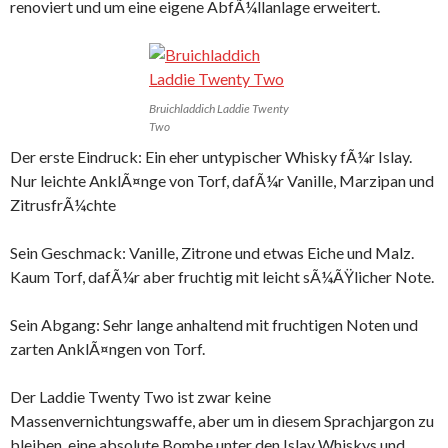
renoviert und um eine eigene AbfÃ¼llanlage erweitert.
Bruichladdich Laddie Twenty
Two
Der erste Eindruck: Ein eher untypischer Whisky fÃ¼r Islay.
Nur leichte AnklÃ¤nge von Torf, dafÃ¼r Vanille, Marzipan und
ZitrusfrÃ¼chte
Sein Geschmack: Vanille, Zitrone und etwas Eiche und Malz.
Kaum Torf, dafÃ¼r aber fruchtig mit leicht sÃ¼ÃŸlicher Note.
Sein Abgang: Sehr lange anhaltend mit fruchtigen Noten und
zarten AnklÃ¤ngen von Torf.
Der Laddie Twenty Two ist zwar keine
Massenvernichtungswaffe, aber um in diesem Sprachjargon zu
bleiben, eine absolute Bombe unter den Islay Whiskys und